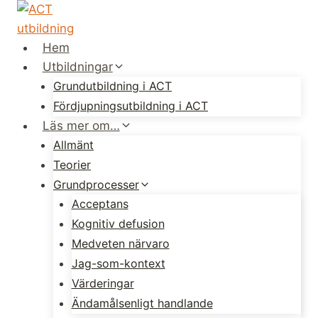
Skip
to
content
Hem
Utbildningar
Grundutbildning i ACT
Fördjupningsutbildning i ACT
Läs mer om…
Allmänt
Teorier
Grundprocesser
Acceptans
Kognitiv defusion
Medveten närvaro
Jag-som-kontext
Värderingar
Ändamålsenligt handlande