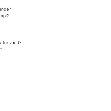
dande?
rapi?
?
ttre värld?
d?