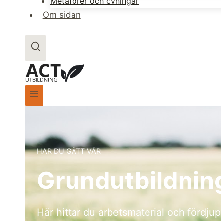
Metaforer och övningar
Om sidan
HAR DU GÅTT VÅR
Grundutbildnin
Här hittar du arbetsmaterial och fördju