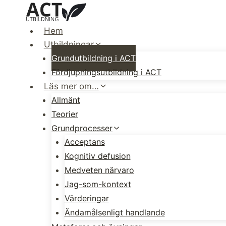
Skip
to
Hem
content
Utbildningar
Grundutbildning i ACT
Fördjupningsutbildning i ACT
Läs mer om…
Allmänt
Teorier
Grundprocesser
Acceptans
Kognitiv defusion
Medveten närvaro
Jag-som-kontext
Värderingar
Ändamålsenligt handlande