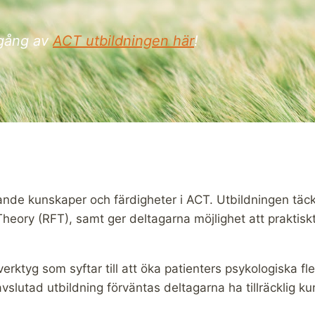
mgång av
ACT utbildningen här
!
ande kunskaper och färdigheter i ACT. Utbildningen täc
Theory (RFT), samt ger deltagarna möjlighet att praktisk
verktyg som syftar till att öka patienters psykologiska fl
slutad utbildning förväntas deltagarna ha tillräcklig k