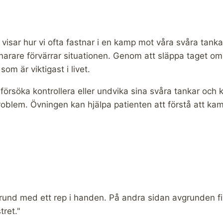
ar hur vi ofta fastnar i en kamp mot våra svåra tankar 
 snarare förvärrar situationen. Genom att släppa taget o
om är viktigast i livet.
försöka kontrollera eller undvika sina svåra tankar och 
problem. Övningen kan hjälpa patienten att förstå att k
vgrund med ett rep i handen. På andra sidan avgrunden f
ret."