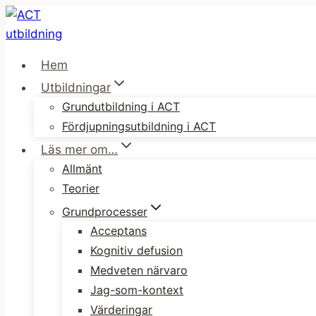
Skip
to
content
Hem
Utbildningar
Grundutbildning i ACT
Fördjupningsutbildning i ACT
Läs mer om…
Allmänt
Teorier
Grundprocesser
Acceptans
Kognitiv defusion
Medveten närvaro
Jag-som-kontext
Värderingar