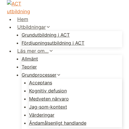
Skip
to
content
Hem
Utbildningar
Grundutbildning i ACT
Fördjupningsutbildning i ACT
Läs mer om…
Allmänt
Teorier
Grundprocesser
Acceptans
Kognitiv defusion
Medveten närvaro
Jag-som-kontext
Värderingar
Ändamålsenligt handlande